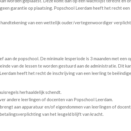
jk kan worden geplaatst. Deze komt dan op een wachtlijst terecht en 
 geen garantie op plaatsing. Popschool Leerdam heeft het recht een 
n handtekening van een wettelijk ouder/vertegenwoordiger verplicht
brief aan de popschool. De minimale lesperiode is 3 maanden met een
 einde van de lessen te worden gestuurd aan de administratie. Dit kan
rdam heeft het recht de inschrijving van een leerling te beëindigen
uisregels herhaaldelijk schendt.
over andere leerlingen of docenten van Popschool Leerdam.
anbrengt aan apparatuur en/of eigendommen van leerlingen of docen
etalingsverplichting van het lesgeld blijft van kracht.