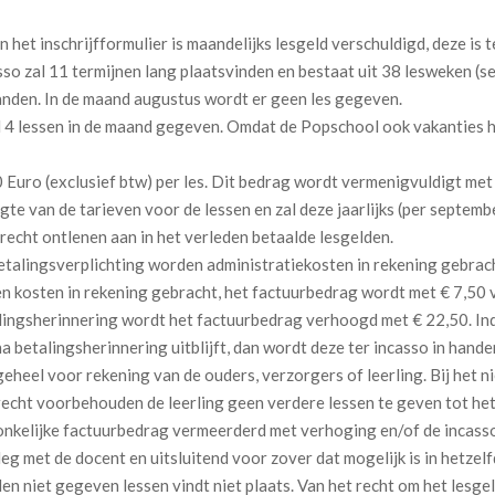
 het inschrijfformulier is maandelijks lesgeld verschuldigd, deze is
o zal 11 termijnen lang plaatsvinden en bestaat uit 38 lesweken (se
nden. In de maand augustus wordt er geen les gegeven.
 4 lessen in de maand gegeven. Omdat de Popschool ook vakanties he
 Euro (exclusief btw) per les. Dit bedrag wordt vermenigvuldigt met
 van de tarieven voor de lessen en zal deze jaarlijks (per septembe
recht ontlenen aan in het verleden betaalde lesgelden.
 betalingsverplichting worden administratiekosten in rekening gebrac
n kosten in rekening gebracht, het factuurbedrag wordt met € 7,50 
alingsherinnering wordt het factuurbedrag verhoogd met € 22,50. Ind
 betalingsherinnering uitblijft, dan wordt deze ter incasso in han
eel voor rekening van de ouders, verzorgers of leerling. Bij het ni
recht voorbehouden de leerling geen verdere lessen te geven tot he
nkelijke factuurbedrag vermeerderd met verhoging en/of de incasso
leg met de docent en uitsluitend voor zover dat mogelijk is in hetzel
n niet gegeven lessen vindt niet plaats. Van het recht om het lesg