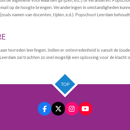
 e-mail op de hoogte brengen. Veranderingen in omstandigheden kunne
oals namen van docenten, tijden, e.d.). Popschool Leerdam behoudt z
RE
an tevreden leerlingen. Indien er ontevredenheid is vanuit de (oude
Leerdam zal trachten zo snel mogelijk een oplossing voor de klacht o
TOP
F
X
I
Y
a
n
o
c
s
u