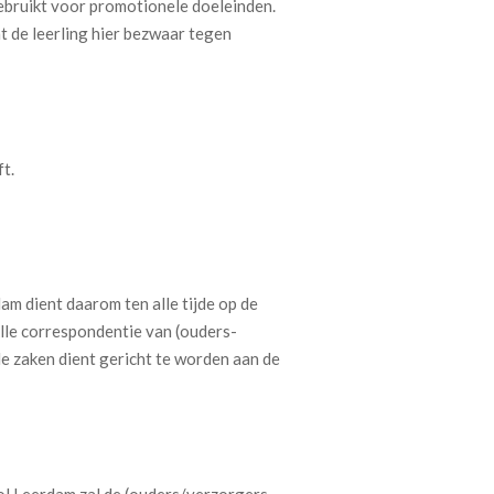
ebruikt voor promotionele doeleinden.
t de leerling hier bezwaar tegen
t.
m dient daarom ten alle tijde op de
Alle correspondentie van (ouders-
e zaken dient gericht te worden aan de
ol Leerdam zal de (ouders/verzorgers