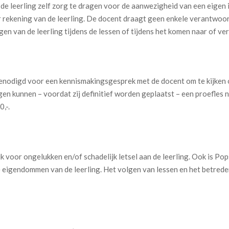
de leerling zelf zorg te dragen voor de aanwezigheid van een eigen
r rekening van de leerling. De docent draagt geen enkele verantwoord
en van de leerling tijdens de lessen of tijdens het komen naar of ver
odigd voor een kennismakingsgesprek met de docent om te kijken of d
gen kunnen – voordat zij definitief worden geplaatst – een proefles
,-.
k voor ongelukken en/of schadelijk letsel aan de leerling. Ook is Po
e eigendommen van de leerling. Het volgen van lessen en het betred