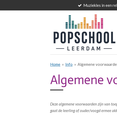
Muziekles in een re
Ga
direct
naar
de
hoofdinhoud
Home
»
Info
»
Algemene voorwaarde
Algemene v
Deze algemene voorwaarden zijn van toepa
gaat de leerling of ouder/voogd ermee a