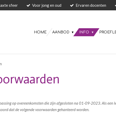
laxte sfeer
Voor jong en oud
Ervaren docenten
HOME
AANBOD
INFO
PROEFL
n
oorwaarden
ssing op overeenkomsten die zijn afgesloten na 01-09-2023. Als een lee
kkoord dat de volgende voorwaarden gehanteerd worden.