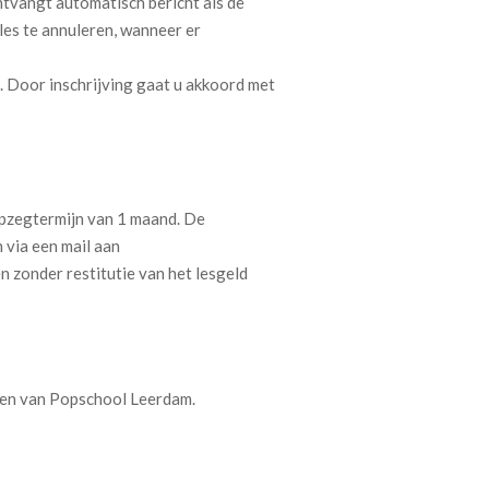
ontvangt automatisch bericht als de
les te annuleren, wanneer er
. Door inschrijving gaat u akkoord met
 opzegtermijn van 1 maand. De
 via een mail aan
 zonder restitutie van het lesgeld
ten van Popschool Leerdam.