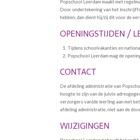
Popschool Leerdam maakt met regelmaat
Door ondertekening van het inschrijff
hebben, dan dient hij/zij dit voor de ee
OPENINGSTIJDEN / L
Tijdens schoolvakanties en national
Popschool Leerdam mag de openingsti
CONTACT
De afdeling administratie van Popscho
hoogte te zijn van de juiste adresgege
verzorgers van)de leerling aan met be
afdeling administratie, niet aan de doc
WIJZIGINGEN
Popschool Leerdam behoudt het recht o