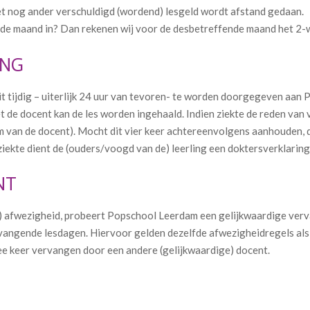
t nog ander verschuldigd (wordend) lesgeld wordt afstand gedaan.
n de maand in? Dan rekenen wij voor de desbetreffende maand het 2-we
ING
 dit tijdig – uiterlijk 24 uur van tevoren- te worden doorgegeven aan 
t de docent kan de les worden ingehaald. Indien ziekte de reden van 
m van de docent). Mocht dit vier keer achtereenvolgens aanhouden, d
 ziekte dient de (ouders/voogd van de) leerling een doktersverklarin
NT
) afwezigheid, probeert Popschool Leerdam een gelijkwaardige vervang
vangende lesdagen. Hiervoor gelden dezelfde afwezigheidregels als 
ee keer vervangen door een andere (gelijkwaardige) docent.