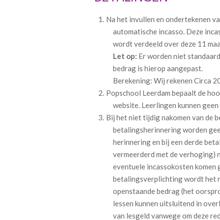
Na het invullen en ondertekenen van
automatische incasso. Deze incass
wordt verdeeld over deze 11 maa
Let op:
Er worden niet standaard
bedrag is hierop aangepast.
Berekening: Wij rekenen Circa 20
Popschool Leerdam bepaalt de hoogte
website. Leerlingen kunnen geen 
Bij het niet tijdig nakomen van de
betalingsherinnering worden gee
herinnering en bij een derde bet
vermeerderd met de verhoging) na
eventuele incassokosten komen geh
betalingsverplichting wordt het 
openstaande bedrag (het oorspro
lessen kunnen uitsluitend in over
van lesgeld vanwege om deze rede