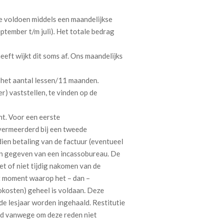
 te voldoen middels een maandelijkse
ptember t/m juli). Het totale bedrag
eft wijkt dit soms af. Ons maandelijks
 het aantal lessen/11 maanden.
r) vaststellen, te vinden op de
ht. Voor een eerste
vermeerderd bij een tweede
ien betaling van de factuur (eventueel
den gegeven van een incassobureau. De
et of niet tijdig nakomen van de
t moment waarop het – dan –
kosten) geheel is voldaan. Deze
fde lesjaar worden ingehaald. Restitutie
eld vanwege om deze reden niet