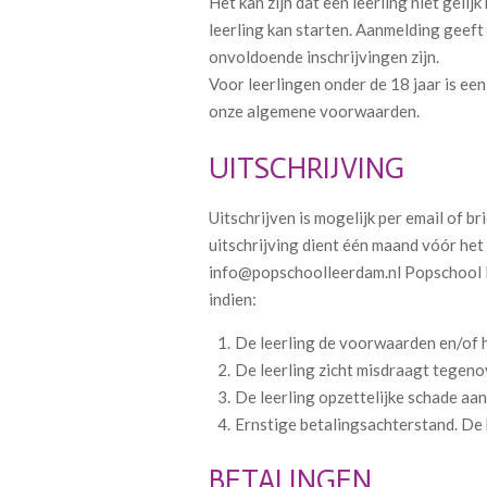
Het kan zijn dat een leerling niet geli
leerling kan starten. Aanmelding geeft
onvoldoende inschrijvingen zijn.
Voor leerlingen onder de 18 jaar is ee
onze algemene voorwaarden.
UITSCHRIJVING
Uitschrijven is mogelijk per email of 
uitschrijving dient één maand vóór het
info@popschoolleerdam.nl Popschool Lee
indien:
De leerling de voorwaarden en/of h
De leerling zicht misdraagt tegen
De leerling opzettelijke schade a
Ernstige betalingsachterstand. De b
BETALINGEN