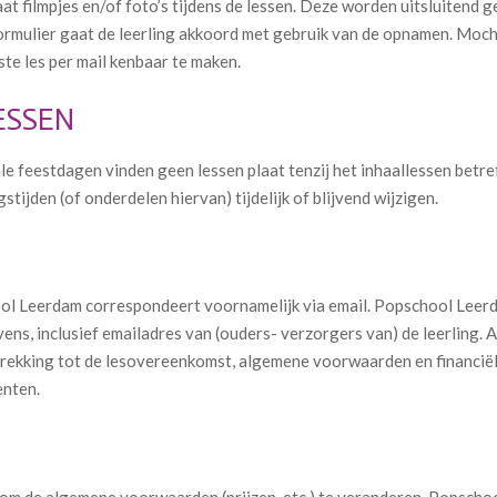
 filmpjes en/of foto’s tijdens de lessen. Deze worden uitsluitend g
ormulier gaat de leerling akkoord met gebruik van de opnamen. Moch
rste les per mail kenbaar te maken.
ESSEN
e feestdagen vinden geen lessen plaat tenzij het inhaallessen betref
jden (of onderdelen hiervan) tijdelijk of blijvend wijzigen.
ol Leerdam correspondeert voornamelijk via email. Popschool Leerda
vens, inclusief emailadres van (ouders- verzorgers van) de leerling. 
trekking tot de lesovereenkomst, algemene voorwaarden en financiël
enten.
m de algemene voorwaarden (prijzen, etc.) te veranderen. Popscho