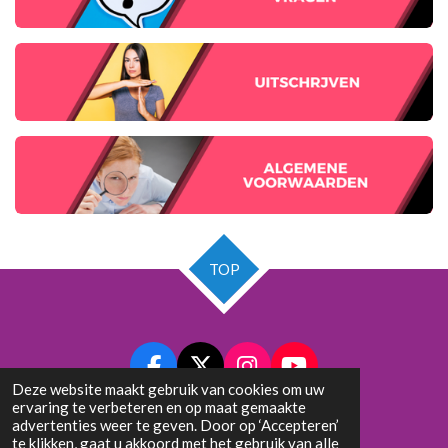
TOP
F
X
I
Y
Deze website maakt gebruik van cookies om uw
a
n
o
ervaring te verbeteren en op maat gemaakte
c
s
u
© 2023 - 2026 Popschool Leerdam | Muziekles voor jong en oud
advertenties weer te geven. Door op ‘Accepteren’
e
t
T
te klikken, gaat u akkoord met het gebruik van alle