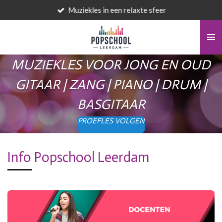
Muziekles in een relaxte sfeer
Ga
direct
naar
de
hoofdinhoud
MUZIEKLES VOOR JONG EN OUD
GITAAR | ZANG | PIANO | DRUM |
BASGITAAR
PROEFLES VOLGEN
Info Popschool Leerdam