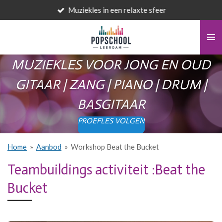
Muziekles in een relaxte sfeer
Ga
direct
naar
de
hoofdinhoud
MUZIEKLES VOOR JONG EN OUD
GITAAR | ZANG | PIANO | DRUM |
BASGITAAR
PROEFLES VOLGEN
Home
»
Aanbod
»
Workshop Beat the Bucket
Teambuildings activiteit :Beat the
Bucket