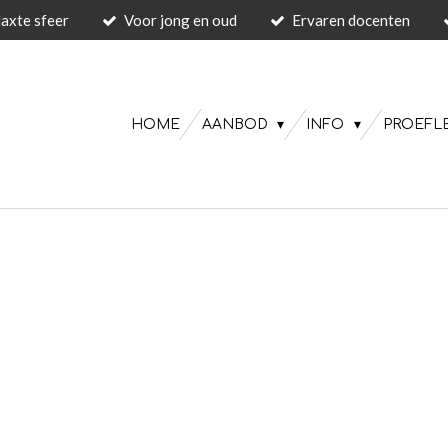
laxte sfeer
Voor jong en oud
Ervaren docenten
HOME
AANBOD
INFO
PROEFL