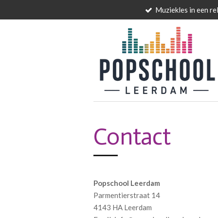
Muziekles in een re
Ga
direct
naar
de
hoofdinhoud
Contact
Popschool Leerdam
Parmentierstraat 14
4143 HA Leerdam