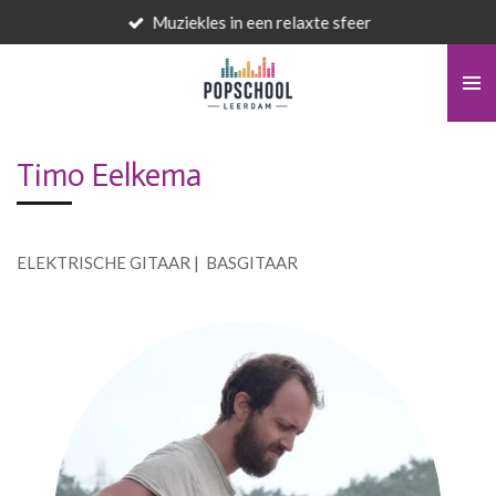
Muziekles in een relaxte sfeer
Ga
direct
naar
de
hoofdinhoud
Timo Eelkema
ELEKTRISCHE GITAAR | BASGITAAR